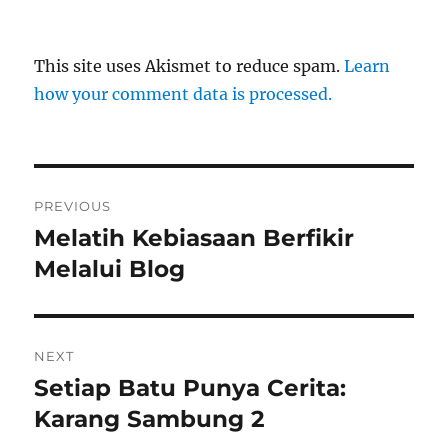
This site uses Akismet to reduce spam.
Learn
how your comment data is processed.
Post
PREVIOUS
navigation
Melatih Kebiasaan Berfikir
Previous
post:
Melalui Blog
NEXT
Setiap Batu Punya Cerita:
Next
post:
Karang Sambung 2