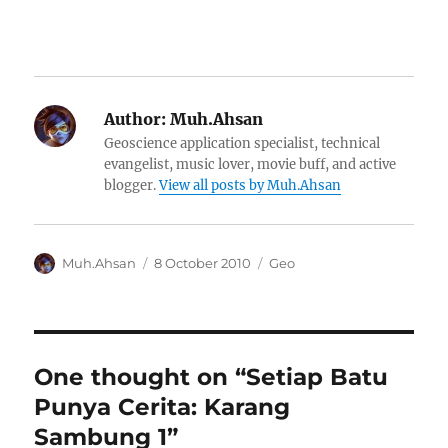
Author:
Muh.Ahsan
Geoscience application specialist, technical
evangelist, music lover, movie buff, and active
blogger.
View all posts by Muh.Ahsan
Author
Posted
Categories
Muh.Ahsan
8 October 2010
Geo
on
One thought on “Setiap Batu
Punya Cerita: Karang
Sambung 1”