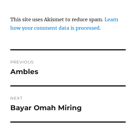
This site uses Akismet to reduce spam.
Learn
how your comment data is processed.
Post
PREVIOUS
navigation
Ambles
Previous
post:
NEXT
Bayar Omah Miring
Next
post: