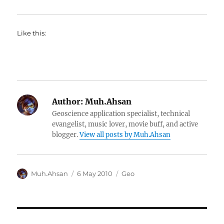
Like this:
Author:
Muh.Ahsan
Geoscience application specialist, technical
evangelist, music lover, movie buff, and active
blogger.
View all posts by Muh.Ahsan
Author
Posted
Categories
Muh.Ahsan
6 May 2010
Geo
on