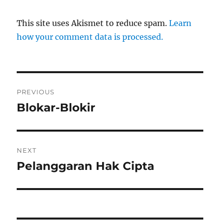
This site uses Akismet to reduce spam.
Learn
how your comment data is processed.
Post
PREVIOUS
navigation
Blokar-Blokir
Previous
post:
NEXT
Pelanggaran Hak Cipta
Next
post: