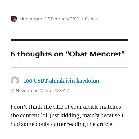
Author
Posted
Categories
Muh.Ahsan
5 February 2010
Curcol
on
6 thoughts on “Obat Mencret”
100 USDT almak icin kaydolun.
says:
14 November 2025 at 7:28 AM
I don’t think the title of your article matches
the content lol. Just kidding, mainly because I
had some doubts after reading the article.