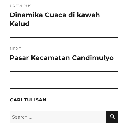
Post
PREVIOUS
navigation
Dinamika Cuaca di kawah
Previous
post:
Kelud
NEXT
Pasar Kecamatan Candimulyo
Next
post:
CARI TULISAN
SE
Search
for: