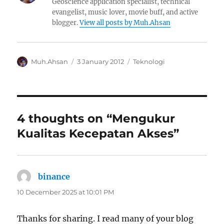
Geoscience application specialist, technical
evangelist, music lover, movie buff, and active
blogger.
View all posts by Muh.Ahsan
Author
Posted
Categories
Muh.Ahsan
3 January 2012
Teknologi
on
4 thoughts on “Mengukur
Kualitas Kecepatan Akses”
binance
says:
10 December 2025 at 10:01 PM
Thanks for sharing. I read many of your blog