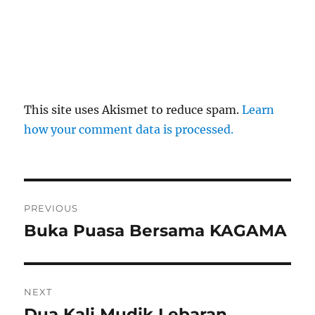
This site uses Akismet to reduce spam.
Learn
how your comment data is processed.
Post
PREVIOUS
navigation
Buka Puasa Bersama KAGAMA
Previous
post:
NEXT
Dua Kali Mudik Lebaran
Next