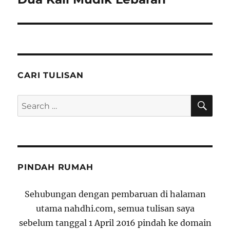
post:
CARI TULISAN
SE
Search
for:
PINDAH RUMAH
Sehubungan dengan pembaruan di halaman
utama nahdhi.com, semua tulisan saya
sebelum tanggal 1 April 2016 pindah ke domain