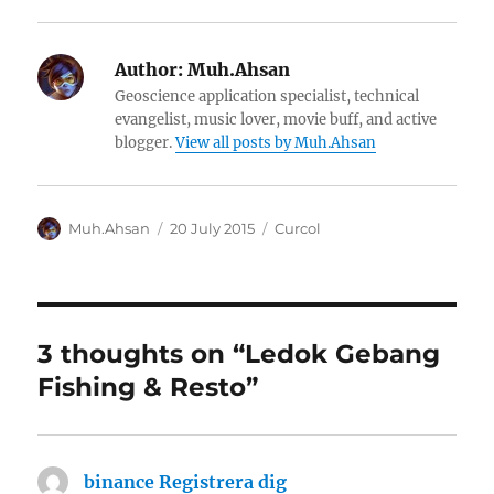
Author:
Muh.Ahsan
Geoscience application specialist, technical
evangelist, music lover, movie buff, and active
blogger.
View all posts by Muh.Ahsan
Author
Posted
Categories
Muh.Ahsan
20 July 2015
Curcol
on
3 thoughts on “Ledok Gebang
Fishing & Resto”
binance Registrera dig
says: