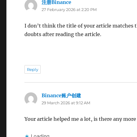
注册Binance
says:
27 February 2026 at 2:20 PM
I don’t think the title of your article matches
doubts after reading the article.
Reply
Binance账户创建
says:
29 March 2026 at 9:12 AM
Your article helped me a lot, is there any mor
Loading...