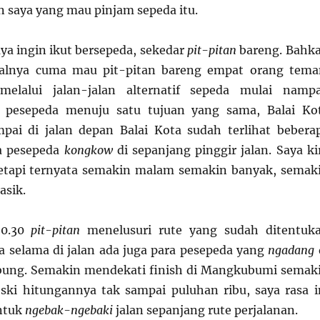
n saya yang mau pinjam sepeda itu.
ya ingin ikut bersepeda, sekedar
pit-pitan
bareng. Bahk
alnya cuma mau pit-pitan bareng empat orang tema
melalui jalan-jalan alternatif sepeda mulai namp
 pesepeda menuju satu tujuan yang sama, Balai Ko
pai di jalan depan Balai Kota sudah terlihat bebera
a pesepeda
kongkow
di sepanjang pinggir jalan. Saya ki
tetapi ternyata semakin malam semakin banyak, semak
asik.
20.30
pit-pitan
menelusuri rute yang sudah ditentuk
ta selama di jalan ada juga para pesepeda yang
ngadang
abung. Semakin mendekati finish di Mangkubumi semak
ski hitungannya tak sampai puluhan ribu, saya rasa i
ntuk
ngebak-ngebaki
jalan sepanjang rute perjalanan.