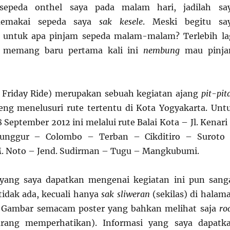
epeda onthel saya pada malam hari, jadilah sa
memakai sepeda saya
sak kesele
. Meski begitu sa
, untuk apa pinjam sepeda malam-malam? Terlebih la
i memang baru pertama kali ini
nembung
mau pinj
t Friday Ride) merupakan sebuah kegiatan ajang
pit-pit
eng menelusuri rute tertentu di Kota Yogyakarta. Unt
 September 2012 ini melalui rute Balai Kota – Jl. Kenari
unggur – Colombo – Terban – Cikditiro – Suroto
M. Noto – Jend. Sudirman – Tugu – Mangkubumi.
 yang saya dapatkan mengenai kegiatan ini pun sang
idak ada, kecuali hanya
sak sliweran
(sekilas) di halam
 Gambar semacam poster yang bahkan melihat saja
ro
rang memperhatikan). Informasi yang saya dapatk