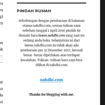
ya
ya
PINDAH RUMAH
gi
Sehubungan dengan pembaruan di halaman
am
utama nahdhi.com, semua tulisan saya
sebelum tanggal 1 April 2016 pindah ke
domain baru
lawas.nahdhi.com
yang saat ini
sedang anda buka. Selanjutnya isi dari
an
lawas.nahdhi.com ini tidak akan ada
uk
pembaruan per 31 Desember 2017, kecuali
benar-benar diperlukan atau terdapat
 –
kesalahan. Tulisan-tulisan baru saya bisa
 –
dilihat di nahdhi.com
nahdhi.com
at
an
Thanks for blogging with me.
do
an