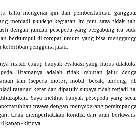
itu tahu mengenai ijin dan pemberitahuan ganggua
yang menjadi
pandega
kegiatan ini pun saya tidak tah
asti dengan jumlah pesepeda yang bergabung itu sud
atan berkumpul di tempat umum yang bisa menggang
 ketertiban pengguna jalan.
anya masih cukup banyak evaluasi yang harus dilakuk
epeda. Utamanya adalah tidak rebutan jalur deng
raan lain (sepeda motor, mobil, becak, andong, dll
jadi tatanan ketat dan dipatuhi supaya tidak terjadi ha
 diharapkan. Saya melihat banyak pesepeda yang seca
mpertaruhkan nyawa dengan menyeberang persimpang
gan, tidak memperhatikan kondisi dari arah berlawan
i kanan-kirinya.