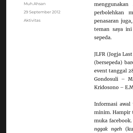
Author
Muh.Ahsan
menggunakan s
Posted
29 September 2012
perbolehkan 
on
Categories
Aktivitas
penasaran juga
teman saya in
sepeda.
JLFR (Jogja Las
(bersepeda) bar
event tanggal 28
Gondosuli – M
Kridosono – E.
Informasi awal
minim. Hampir t
muka facebook.
nggak ngeh
(ku