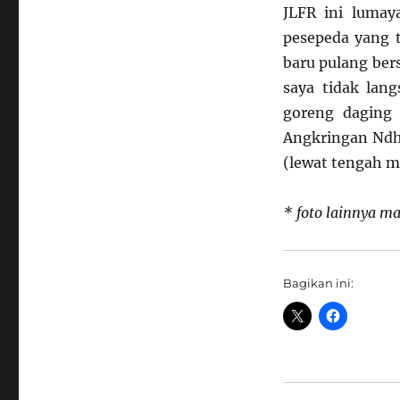
JLFR ini lumay
pesepeda yang t
baru pulang ber
saya tidak lan
goreng daging 
Angkringan Ndhe
(lewat tengah m
* foto lainnya ma
Bagikan ini: