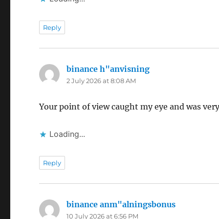
Reply
binance h"anvisning
says:
2 July 2026 at 8:08 AM
Your point of view caught my eye and was very 
Loading...
Reply
binance anm"alningsbonus
says:
10 July 2026 at 6:56 PM