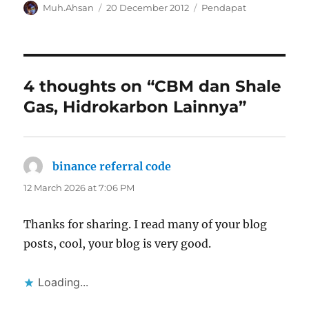
Author
Posted
Categories
Muh.Ahsan
20 December 2012
Pendapat
on
4 thoughts on “CBM dan Shale
Gas, Hidrokarbon Lainnya”
binance referral code
says:
12 March 2026 at 7:06 PM
Thanks for sharing. I read many of your blog
posts, cool, your blog is very good.
Loading...