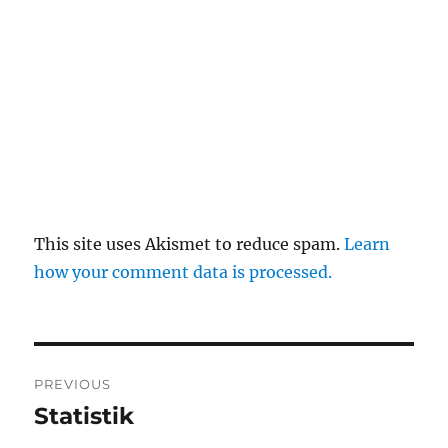
This site uses Akismet to reduce spam.
Learn
how your comment data is processed.
Post
PREVIOUS
navigation
Statistik
Previous
post: