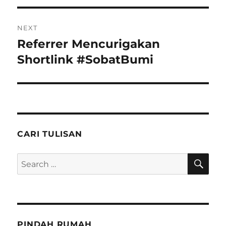
NEXT
Referrer Mencurigakan
Next
post:
Shortlink #SobatBumi
CARI TULISAN
SE
Search
for:
PINDAH RUMAH