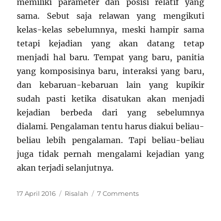
memiliki parameter dan posisi relatif yang
sama. Sebut saja relawan yang mengikuti
kelas-kelas sebelumnya, meski hampir sama
tetapi kejadian yang akan datang tetap
menjadi hal baru. Tempat yang baru, panitia
yang komposisinya baru, interaksi yang baru,
dan kebaruan-kebaruan lain yang kupikir
sudah pasti ketika disatukan akan menjadi
kejadian berbeda dari yang sebelumnya
dialami. Pengalaman tentu harus diakui beliau-
beliau lebih pengalaman. Tapi beliau-beliau
juga tidak pernah mengalami kejadian yang
akan terjadi selanjutnya.
Posted
Categories
on
17 April 2016
Risalah
7 Comments
on
Waktu
Tak