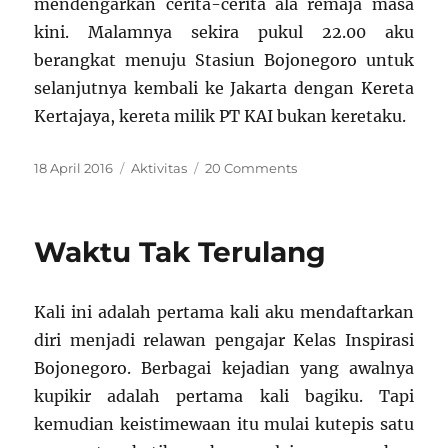
mendengarkan cerita-cerita ala remaja masa
kini. Malamnya sekira pukul 22.00 aku
berangkat menuju Stasiun Bojonegoro untuk
selanjutnya kembali ke Jakarta dengan Kereta
Kertajaya, kereta milik PT KAI bukan keretaku.
Posted
Categories
on
18 April 2016
Aktivitas
20 Comments
on
Dua
Hari
di
Waktu Tak Terulang
Bojonegoro
Kali ini adalah pertama kali aku mendaftarkan
diri menjadi relawan pengajar Kelas Inspirasi
Bojonegoro. Berbagai kejadian yang awalnya
kupikir adalah pertama kali bagiku. Tapi
kemudian keistimewaan itu mulai kutepis satu