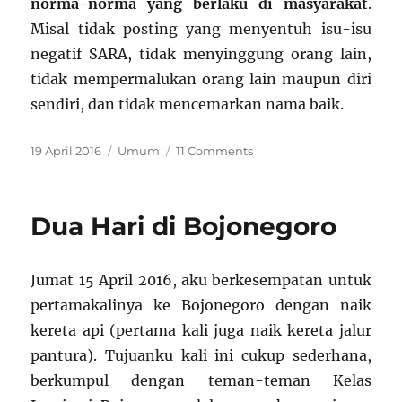
norma-norma yang berlaku di masyarakat
.
Misal tidak posting yang menyentuh isu-isu
negatif SARA, tidak menyinggung orang lain,
tidak mempermalukan orang lain maupun diri
sendiri, dan tidak mencemarkan nama baik.
Posted
Categories
on
19 April 2016
Umum
11 Comments
on
Etika
di
Whatsapp
Dua Hari di Bojonegoro
Group
Jumat 15 April 2016, aku berkesempatan untuk
pertamakalinya ke Bojonegoro dengan naik
kereta api (pertama kali juga naik kereta jalur
pantura). Tujuanku kali ini cukup sederhana,
berkumpul dengan teman-teman Kelas