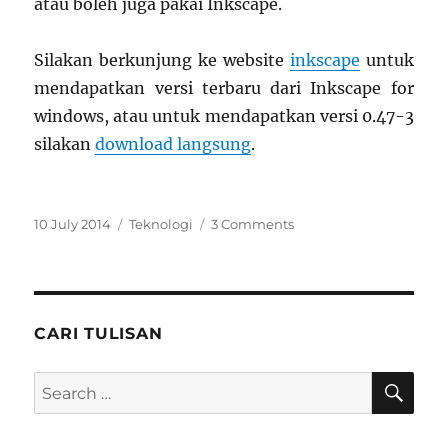
atau boleh juga pakai Inkscape.
Silakan berkunjung ke website
inkscape
untuk
mendapatkan versi terbaru dari Inkscape for
windows, atau untuk mendapatkan versi 0.47-3
silakan
download langsung
.
Posted
Categories
on
10 July 2014
Teknologi
3 Comments
on
InkScape
CARI TULISAN
SE
Search
for: