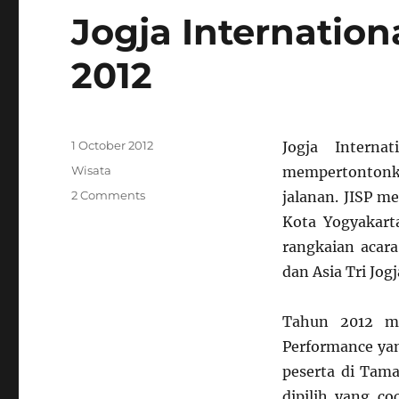
Jogja Internation
2012
Posted
1 October 2012
Jogja Interna
on
Categories
Wisata
mempertontonka
on
2 Comments
jalanan. JISP m
Jogja
Kota Yogyakart
International
rangkaian acara
Street
Performance
dan Asia Tri Jogj
2012
Tahun 2012 me
Performance yan
peserta di Tama
dipilih yang co