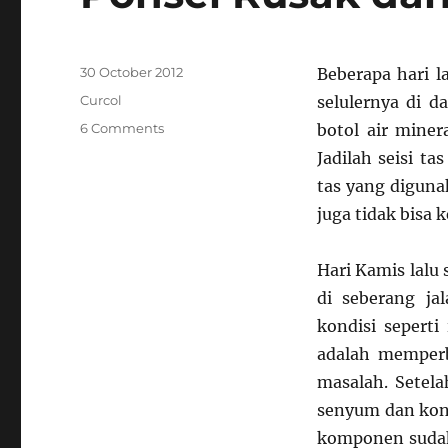
Posted
30 October 2012
Beberapa hari l
on
Categories
Curcol
selulernya di 
on
6 Comments
botol air miner
Ponsel
Jadilah seisi t
Rusak
tas yang digunak
dan
Pelajaran
juga tidak bisa k
Kimia
SMA
Hari Kamis lalu
di seberang ja
kondisi seperti
adalah memperba
masalah. Setel
senyum dan kon
komponen sudah 