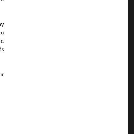
my
to
en
is
ur