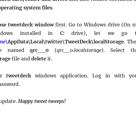
perating system files
.
ose tweetdeck window
first. Go to Windows drive (On 
ndows installed in
C:
drive), let we go 
me\
AppData\Local\twitter\TweetDeck\localStorage
. Th
ile named
qrc__0
(
qrc__0.localstorage
). Select th
rage
file and
delete
it.
ur
tweetdeck
windows application. Log in with yo
assword.
 update.
Happy tweet tweeps!