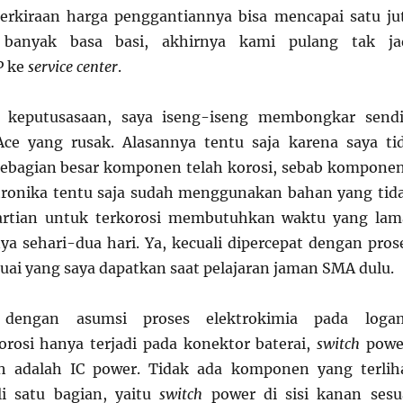
erkiraan harga penggantiannya bisa mencapai satu ju
 banyak basa basi, akhirnya kami pulang tak ja
P ke
service center
.
a keputusasaan, saya iseng-iseng membongkar sendi
Ace yang rusak. Alasannya tentu saja karena saya ti
sebagian besar komponen telah korosi, sebab kompone
ronika tentu saja sudah menggunakan bahan yang tid
 artian untuk terkorosi membutuhkan waktu yang lam
ya sehari-dua hari. Ya, kecuali dipercepat dengan pros
suai yang saya dapatkan saat pelajaran jaman SMA dulu.
 dengan asumsi proses elektrokimia pada loga
rosi hanya terjadi pada konektor baterai,
switch
powe
uh adalah IC power. Tidak ada komponen yang terlih
li satu bagian, yaitu
switch
power di sisi kanan sesu