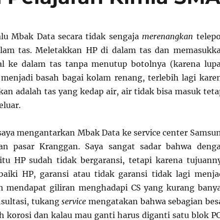
alu Mbak Data secara tidak sengaja
merenangkan
telep
dalam tas. Meletakkan HP di dalam tas dan memasukk
al ke dalam tas tanpa menutup botolnya (karena lupa
as menjadi basah bagai kolam renang, terlebih lagi kare
an adalah tas yang kedap air, air tidak bisa masuk teta
eluar.
 saya mengantarkan Mbak Data ke service center Samsu
lan pasar Kranggan. Saya sangat sadar bahwa deng
 itu HP sudah tidak bergaransi, tetapi karena tujuann
iki HP, garansi atau tidak garansi tidak lagi menja
ah mendapat giliran menghadapi CS yang kurang bany
sultasi, tukang
service
mengatakan bahwa sebagian bes
korosi dan kalau mau ganti harus diganti satu blok P