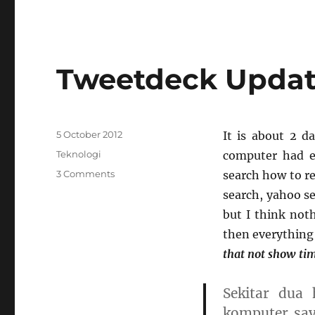
Tweetdeck Updat
Posted
5 October 2012
It is about 2 
on
Categories
Teknologi
computer had er
on
3 Comments
search how to r
Tweetdeck
search, yahoo se
Update
but I think not
Error
then everything 
that not show ti
Sekitar dua 
komputer sa