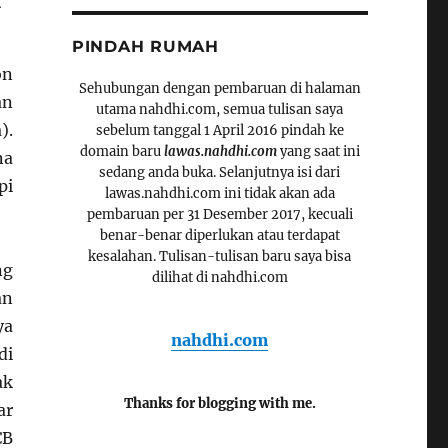
PINDAH RUMAH
on
Sehubungan dengan pembaruan di halaman
an
utama nahdhi.com, semua tulisan saya
).
sebelum tanggal 1 April 2016 pindah ke
domain baru
lawas.nahdhi.com
yang saat ini
na
sedang anda buka. Selanjutnya isi dari
pi
lawas.nahdhi.com ini tidak akan ada
pembaruan per 31 Desember 2017, kecuali
benar-benar diperlukan atau terdapat
kesalahan. Tulisan-tulisan baru saya bisa
ng
dilihat di nahdhi.com
an
ya
nahdhi.com
di
ak
Thanks for blogging with me.
ar
CB