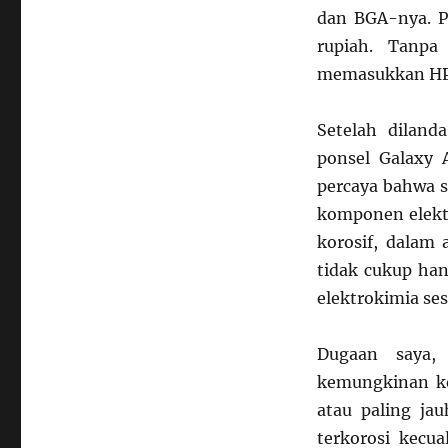
dan BGA-nya. P
rupiah. Tanpa
memasukkan H
Setelah diland
ponsel Galaxy 
percaya bahwa 
komponen elekt
korosif, dalam
tidak cukup han
elektrokimia se
Dugaan saya,
kemungkinan ko
atau paling ja
terkorosi kecua