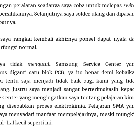
engan peralatan seadanya saya coba untuk melepas
swit
rsihkannya. Selanjutnya saya solder ulang dan dipasa
patnya.
 saya rangkai kembali akhirnya ponsel dapat nyala d
rfungsi normal.
aya tidak
mengutuk
Samsung Service Center ya
us diganti satu blok PCB, ya itu benar demi kebaik
pi tentu saja menjadi tidak baik bagi kami yang tid
ang. Justru saya menjadi sangat berterimakasih kepa
 Center yang mengingatkan saya tentang pelajaran kim
ng disebabkan proses elektrokimia. Pelajaran SMA ya
saya menyadari manfaat mempelajarinya, meski mungk
-hal kecil seperti ini.