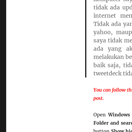
tidak ada upd
internet me
Tidak ada ya
yahoo, maup
saya tidak me
ada yang ak
melakukan be
baik saja, ti
tweetdeck tid
You can follow th
post.
Open
Windows 
Folder and sear
button
Show hid