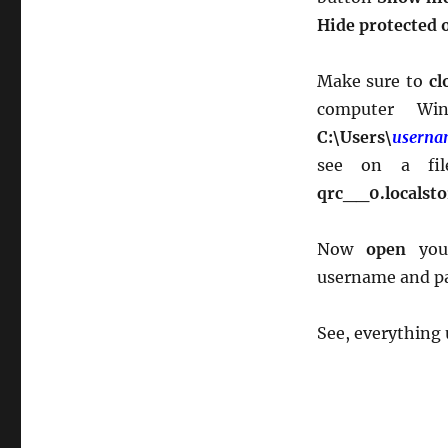
Hide protected o
Make sure to
cl
computer Wi
C:\Users\
userna
see on a f
qrc__0.localsto
Now
open
yo
username and p
See, everything