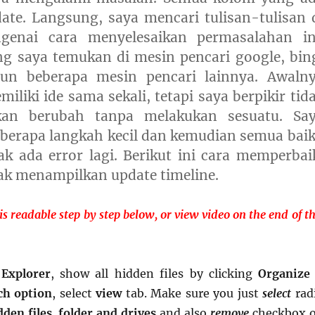
ate. Langsung, saya mencari tulisan-tulisan 
ngenai cara menyelesaikan permasalahan in
ng saya temukan di mesin pencari google, bin
un beberapa mesin pencari lainnya. Awaln
miliki ide sama sekali, tetapi saya berpikir tid
an berubah tanpa melakukan sesuatu. Sa
berapa langkah kecil dan kemudian semua bai
dak ada error lagi. Berikut ini cara memperbai
ak menampilkan update timeline.
is readable step by step below, or view video on the end of th
Explorer
, show all hidden files by clicking
Organize
ch option
, select
view
tab. Make sure you just
select
rad
den files, folder and drives
and also
remove
checkbox 